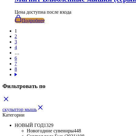
Цена доступна после входа
Подробнее
1
2
3
4
…
6
7
8
Фильтровать по
скульптор мышь
Категории
НОВЫЙ ГОД
1329
Новогодние сувениры
448