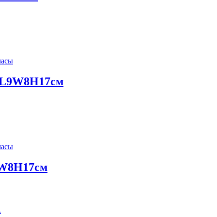
часы
) L9W8H17см
часы
9W8H17см