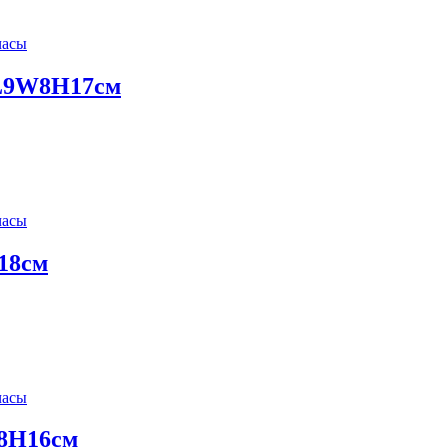
часы
)L9W8H17см
часы
18см
часы
W8H16см