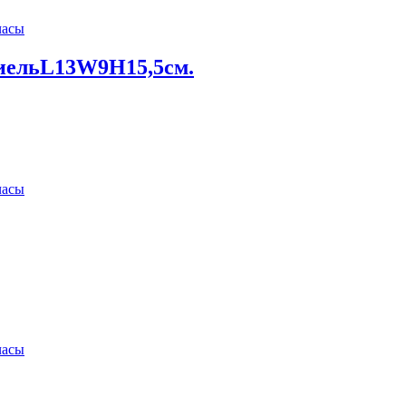
часы
иельL13W9H15,5см.
часы
часы