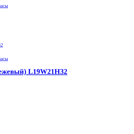
часы
часы
бежевый) L19W21H32