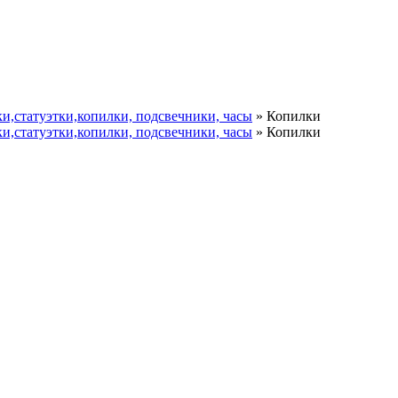
и,статуэтки,копилки, подсвечники, часы
»
Копилки
и,статуэтки,копилки, подсвечники, часы
»
Копилки