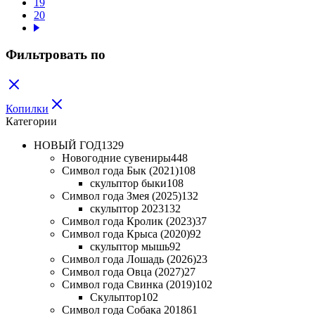
19
20
Фильтровать по
Копилки
Категории
НОВЫЙ ГОД
1329
Новогодние сувениры
448
Символ года Бык (2021)
108
скульптор быки
108
Символ года Змея (2025)
132
скульптор 2023
132
Символ года Кролик (2023)
37
Символ года Крыса (2020)
92
скульптор мышь
92
Символ года Лошадь (2026)
23
Символ года Овца (2027)
27
Символ года Свинка (2019)
102
Скульптор
102
Символ года Собака 2018
61