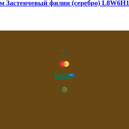
ом Застенчевый филин (серебро) L8W6H1