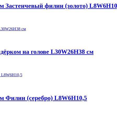
ом Застенчевый филин (золото) L8W6H10
едёрком на голове L30W26H38 см
ом Филин (серебро) L8W6H10,5