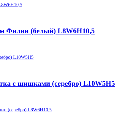
дом Филин (белый) L8W6H10,5
етка с шишками (серебро) L10W5H5