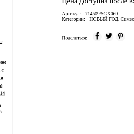
Цена доступна после в
Артикул:
714509/SGX069
Категории:
НОВЫЙ ГОД
,
Симво
Поделиться:
ие
ы
е
ное
 с
ми
)
14
а
да