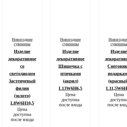
Новогодние
Новогодние
Новогодн
сувениры
сувениры
сувенир
Изделие
Изделие
Издели
декоративное
декоративное
декоратив
со
Шишечка с
Снеговик
светодиодом
птичками
подарка
Застенчевый
(акрил)
(красный
филин
L13W6H6,5
L11,5W6H
Цена
Цена
(золото)
доступна
доступн
L8W6H10,5
после входа
после вхо
Цена
доступна
после входа