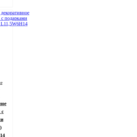
ие
ы
е
ное
 с
ми
)
14