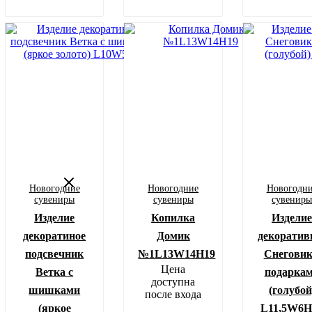
Новогодние
Новогодние
Новогодн
сувениры
сувениры
сувенир
Изделие
Копилка
Издели
декоратиное
Домик
декоратив
подсвечник
№1L13W14H19
Снеговик
Цена
Ветка с
подарка
доступна
шишками
(голубой
после входа
(яркое
L11,5W6H