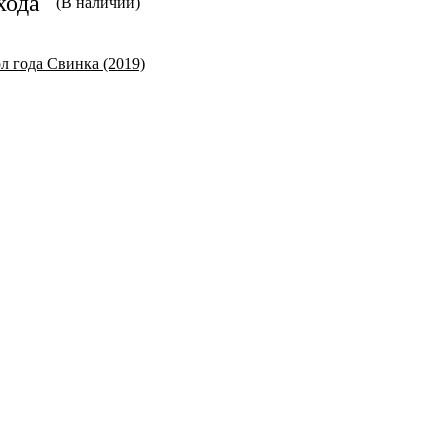
хода
(В наличии)
л года Свинка (2019)