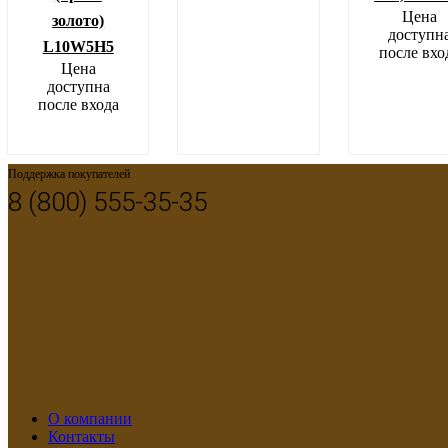
Цена
золото)
доступн
L10W5H5
после вхо
Цена
доступна
после входа
Поддержка покупателей
8 (800) 555-35-35
О компании
Контакты