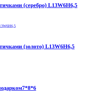
тичками (серебро) L13W6H6,5
тичками (золото) L13W6H6,5
подарком7*8*6