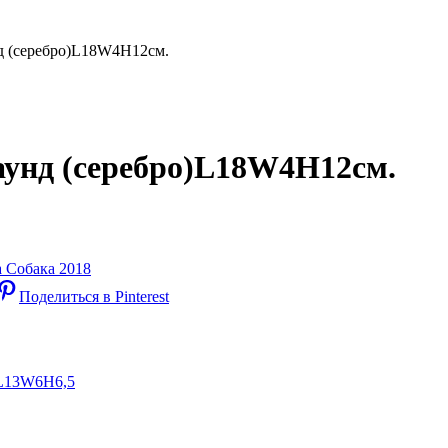
д (серебро)L18W4H12см.
аунд (серебро)L18W4H12см.
 Собака 2018
Поделиться в Pinterest