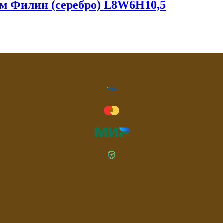
ом Филин (серебро) L8W6H10,5