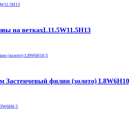
овы на веткахL11.5W11.5H13
ом Застенчевый филин (золото) L8W6H10