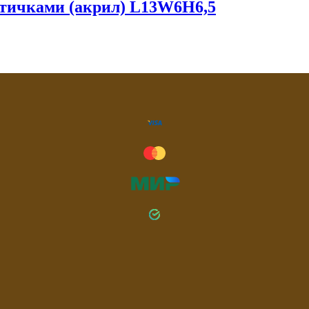
птичками (акрил) L13W6H6,5