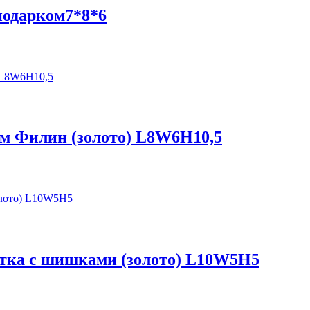
подарком7*8*6
ом Филин (золото) L8W6H10,5
етка с шишками (золото) L10W5H5