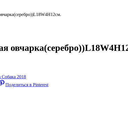
овчарка(серебро))L18W4H12см.
ая овчарка(серебро))L18W4H1
 Собака 2018
Поделиться в Pinterest