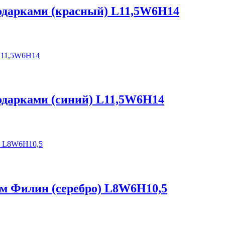
подарками (красный) L11,5W6H14
одарками (синий) L11,5W6H14
ом Филин (серебро) L8W6H10,5