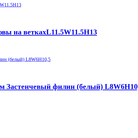
овы на веткахL11.5W11.5H13
дом Застенчевый филин (белый) L8W6H10