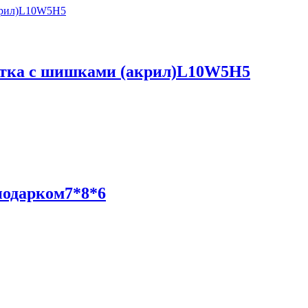
Ветка с шишками (акрил)L10W5H5
подарком7*8*6