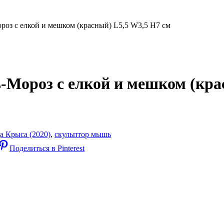
оз с елкой и мешком (красный) L5,5 W3,5 H7 см
Мороз с елкой и мешком (крас
а Крыса (2020)
,
скульптор мышь
Поделиться в Pinterest