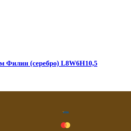
ом Филин (серебро) L8W6H10,5