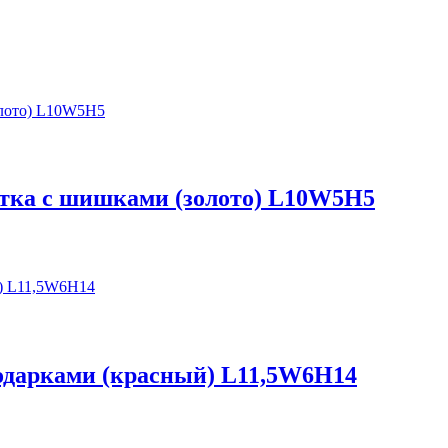
етка с шишками (золото) L10W5H5
подарками (красный) L11,5W6H14