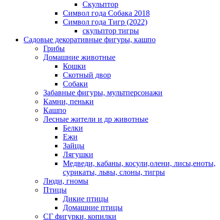
Скульптор
Символ года Собака 2018
Символ года Тигр (2022)
скульптор тигры
Садовые декоративные фигуры, кашпо
Грибы
Домашние животные
Кошки
Скотный двор
Собаки
Забавные фигуры, мультперсонажи
Камни, пеньки
Кашпо
Лесные жители и др животные
Белки
Ежи
Зайцы
Лягушки
Медведи, кабаны, косули,олени, лисы,еноты,
сурикаты, львы, слоны, тигры
Люди, гномы
Птицы
Дикие птицы
Домашние птицы
СГ фигурки, копилки