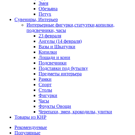
Змея
Обезьяна
Петух
Сувениры, Интерьер
Интерьерные фигурки,статуэтки,копилки,
подсвечники, часы
23 февраля
Ангелы (14 февраля)
Вазы и Шкатулки
Копилки
Лошади и кони
Подсвечники
Подставки под бутылку
Предметы интерьера
Рамки
Спорт
Столы
Фигурки
Часы
Фрукты Овощи
Черепахи, змеи, крокодилы, улитки
Товары из КНР
Рекомендуемые
Популярные