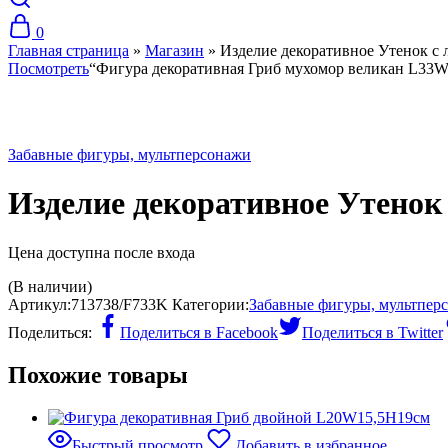
0
Главная страница
»
Магазин
»
Изделие декоративное Утенок с
Посмотреть
“Фигура декоративная Гриб мухомор великан L33W
Хит
Забавные фигуры, мультперсонажи
Изделие декоративное Утенок
Цена доступна после входа
(В наличии)
Артикул:
713738/F733K
Категории:
Забавные фигуры, мультпер
Поделиться:
Поделиться в Facebook
Поделиться в Twitter
Похожие товары
Быстрый просмотр
Добавить в избранное