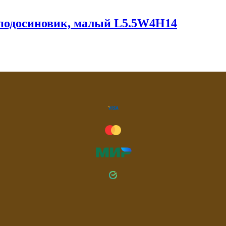
 подосиновик, малый L5.5W4H14