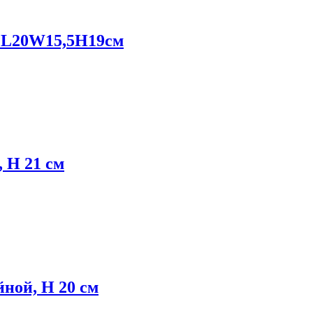
й L20W15,5H19см
 H 21 см
ной, H 20 см