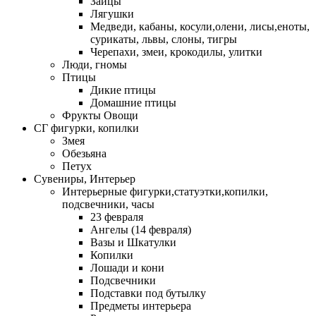
Зайцы
Лягушки
Медведи, кабаны, косули,олени, лисы,еноты,
сурикаты, львы, слоны, тигры
Черепахи, змеи, крокодилы, улитки
Люди, гномы
Птицы
Дикие птицы
Домашние птицы
Фрукты Овощи
СГ фигурки, копилки
Змея
Обезьяна
Петух
Сувениры, Интерьер
Интерьерные фигурки,статуэтки,копилки,
подсвечники, часы
23 февраля
Ангелы (14 февраля)
Вазы и Шкатулки
Копилки
Лошади и кони
Подсвечники
Подставки под бутылку
Предметы интерьера