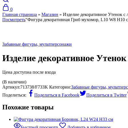
0
Главная страница
»
Магазин
»
Изделие декоративное Утенок с
Посмотреть
“Фигура декоративная Гриб мухомор, L10 W8 H10 с
Хит
Забавные фигуры, мультперсонажи
Изделие декоративное Утенок
Цена доступна после входа
(В наличии)
Артикул:
713738/F733K
Категории:
Забавные фигуры, мультпер
Поделиться:
Поделиться в Facebook
Поделиться в Twitter
Похожие товары
Быстрый просмотр
Добавить в избранное