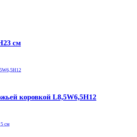
Н23 см
ожьей коровкой L8,5W6,5H12