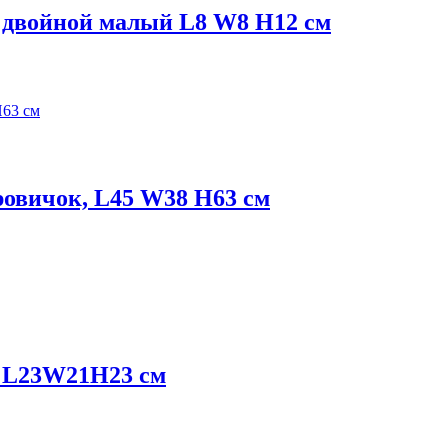
 двойной малый L8 W8 H12 см
ровичок, L45 W38 H63 см
р L23W21H23 см