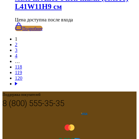
L41W11H9 см
Цена доступна после входа
Подробнее
1
2
3
4
…
118
119
120
Поддержка покупателей
8 (800) 555-35-35